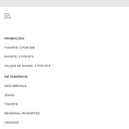
PROMOÇÕES
T-SHIRTS: 2 POR 30€
SHORTS: 2 POR €70
CALÇAS DE GANGA: 2 POR 55 €
EM TENDÊNCIA
NEW ARRIVALS
JEANS
T-SHIRTS
SEASONAL FAVOURITES
CASACOS