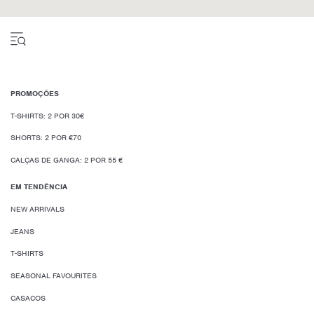
PROMOÇÕES
T-SHIRTS: 2 POR 30€
SHORTS: 2 POR €70
CALÇAS DE GANGA: 2 POR 55 €
EM TENDÊNCIA
NEW ARRIVALS
JEANS
T-SHIRTS
SEASONAL FAVOURITES
CASACOS