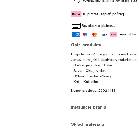
Wydłużony czas na zwrot do 100
Kup teraz, zapłać później.
Bezpieczna płatność
Opis produktu
Uzupełnij szafę o wygodne i ponadczaso
Jersey to miękki i elastyczny materiał z
- Rodzaj produktu : T-shirt
- Szyja : Okrągły dekolt
- Rękaw : Krótkie rękawy
Numer produktu: 22021181
Instrukcje prania
Skład materiału