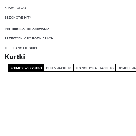
KRAWIECTWO
SEZONOWE HITY
INSTRUKCJA DOPASOWANIA
PRZEWODNIK PO ROZMIARACH
THE JEANS FIT GUIDE
Kurtki
ZOBACZ WSZYSTKO
DENIM JACKETS
TRANSITIONAL JACKETS
BOMBER J