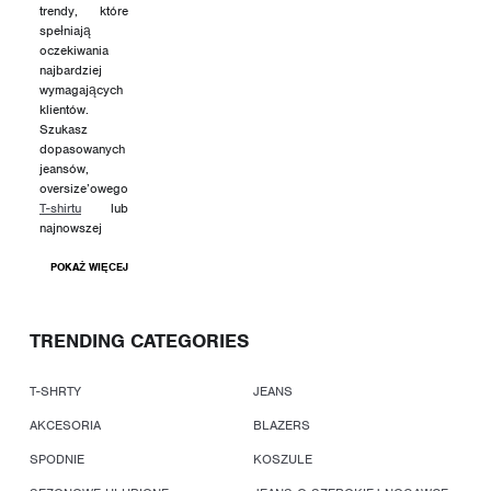
trendy, które
spełniają
oczekiwania
najbardziej
wymagających
klientów.
Szukasz
dopasowanych
jeansów,
oversize’owego
T-shirtu
lub
najnowszej
POKAŻ WIĘCEJ
TRENDING CATEGORIES
T-SHRTY
JEANS
AKCESORIA
BLAZERS
SPODNIE
KOSZULE