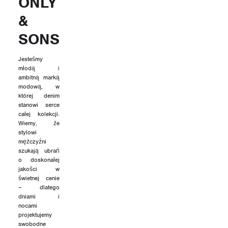
ONLY
&
SONS
Jesteśmy
młodą i
ambitną marką
modową, w
której denim
stanowi serce
całej kolekcji.
Wiemy, że
stylowi
mężczyźni
szukają ubrań
o doskonałej
jakości w
świetnej cenie
– dlatego
dniami i
nocami
projektujemy
swobodne