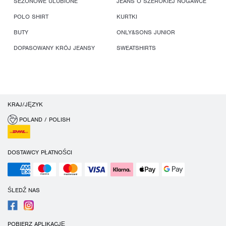
SEZONOWE ULUBIONE
JEANS O SZEROKIEJ NOGAWCE
POLO SHIRT
KURTKI
BUTY
ONLY&SONS JUNIOR
DOPASOWANY KRÓJ JEANSY
SWEATSHIRTS
KRAJ/JĘZYK
POLAND / POLISH
DOSTAWCY PŁATNOŚCI
ŚLEDŹ NAS
POBIERZ APLIKACJĘ