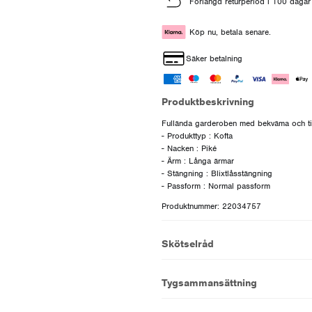
Förlängd returperiod i 100 dagar
Köp nu, betala senare.
Säker betalning
Produktbeskrivning
Fullända garderoben med bekväma och tidl
- Produkttyp : Kofta
- Nacken : Piké
- Ärm : Långa ärmar
- Stängning : Blixtlåsstängning
Produktnummer: 22034757
Skötselråd
Tygsammansättning