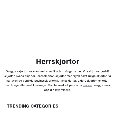
Herrskjortor
Snygga skjortor för män med slim fit och i många färger: Vita skjortor, ljusblå
skjortor, svarta skjortor, jeansskjortor, skjortor med tryck samt rutiga skjortor. Vi
har även de perfekta businesskjortorna, linneskjortor, oxfordskjortor, skjortor
utan krage eller med kinakrage. Matcha med ett par coola
chinos,
snygga skor
och din
favoritjacka.
TRENDING CATEGORIES