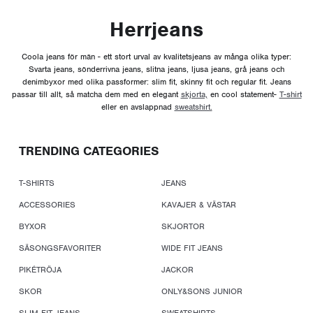
Herrjeans
Coola jeans för män - ett stort urval av kvalitetsjeans av många olika typer:
Svarta jeans, sönderrivna jeans, slitna jeans, ljusa jeans, grå jeans och
denimbyxor med olika passformer: slim fit, skinny fit och regular fit. Jeans
passar till allt, så matcha dem med en elegant
skjorta,
en cool statement-
T-shirt
eller en avslappnad
sweatshirt.
TRENDING CATEGORIES
T-SHIRTS
JEANS
ACCESSORIES
KAVAJER & VÄSTAR
BYXOR
SKJORTOR
SÄSONGSFAVORITER
WIDE FIT JEANS
PIKÉTRÖJA
JACKOR
SKOR
ONLY&SONS JUNIOR