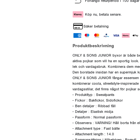
Förlängd returperiod i 100 dagar
Köp nu, betala senare.
Säker betalning
Produktbeskrivning
ONLY & SONS JUNIOR byxor är både bekvä
aktiva pojkar som vill ha en sportig look.
lek och vardagsbruk. Kombinera dem med 
Den borstade insidan har en supermjuk k
ONLY & SONS JUNIOR fångar essensen av 
kombinerar coola, streetstyle-inspirerade l
vardagsstilar, det finns något för pojkar so
- Produkttyp : Sweatpants
- Fickor : Bakfickor, Sidofickor
- Ben detaljer : Ribbad fåll
- Detaljer : Elastisk midja
- Passform : Normal passform
- Observera : VARNING! Håll borta från el
- Attachment type : Fast bälte
- Attachment length : 14.0