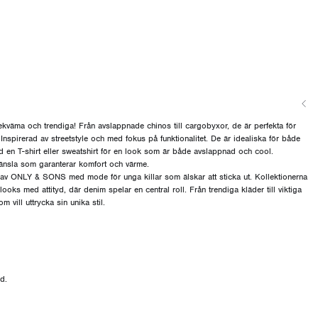
ma och trendiga! Från avslappnade chinos till cargobyxor, de är perfekta för
 Inspirerad av streetstyle och med fokus på funktionalitet. De är idealiska för både
en T-shirt eller sweatshirt för en look som är både avslappnad och cool.
änsla som garanterar komfort och värme.
ONLY & SONS med mode för unga killar som älskar att sticka ut. Kollektionerna
ooks med attityd, där denim spelar en central roll. Från trendiga kläder till viktiga
m vill uttrycka sin unika stil.
d.