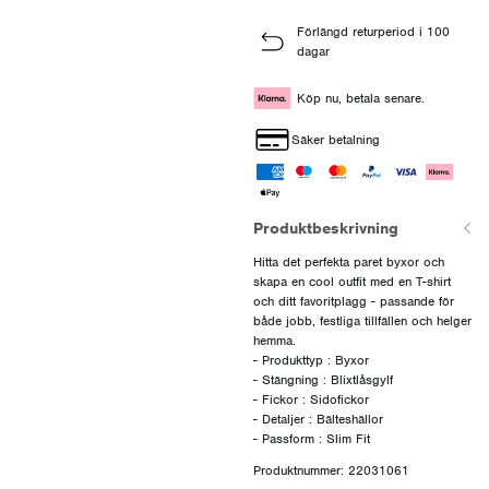
Förlängd returperiod i 100
dagar
Köp nu, betala senare.
Säker betalning
Produktbeskrivning
Hitta det perfekta paret byxor och
skapa en cool outfit med en T-shirt
och ditt favoritplagg - passande för
både jobb, festliga tillfällen och helger
hemma.
- Produkttyp : Byxor
- Stängning : Blixtlåsgylf
- Fickor : Sidofickor
- Detaljer : Bälteshällor
Produktnummer: 22031061