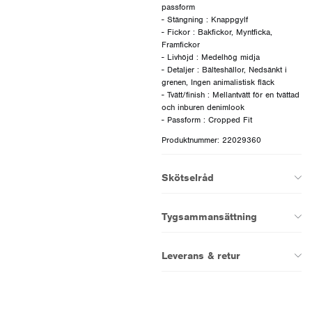
passform
- Stängning : Knappgylf
- Fickor : Bakfickor, Myntficka,
Framfickor
- Livhöjd : Medelhög midja
- Detaljer : Bälteshällor, Nedsänkt i
grenen, Ingen animalistisk fläck
- Tvätt/finish : Mellantvätt för en tvättad
och inburen denimlook
Produktnummer: 22029360
Skötselråd
Tygsammansättning
Leverans & retur