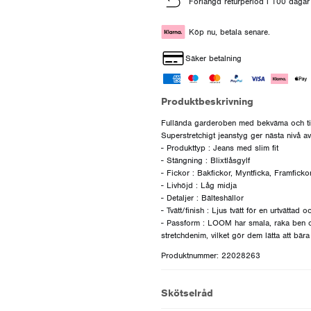
Förlängd returperiod i 100 dagar
Köp nu, betala senare.
Säker betalning
Produktbeskrivning
Fullända garderoben med bekväma och tidl
Superstretchigt jeanstyg ger nästa nivå a
- Produkttyp : Jeans med slim fit
- Stängning : Blixtlåsgylf
- Fickor : Bakfickor, Myntficka, Framficko
- Livhöjd : Låg midja
- Detaljer : Bälteshällor
- Tvätt/finish : Ljus tvätt för en urtvättad 
- Passform : LOOM har smala, raka ben o
Produktnummer: 22028263
Skötselråd