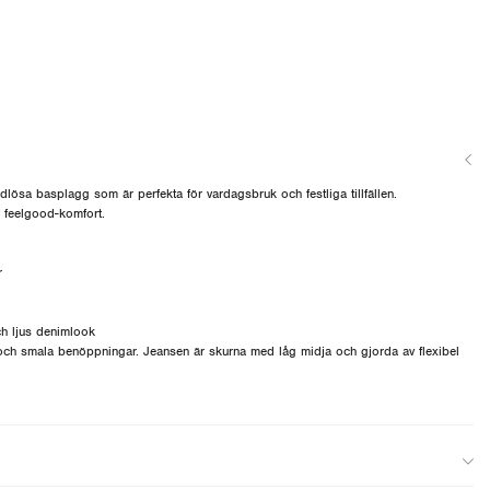
ösa basplagg som är perfekta för vardagsbruk och festliga tillfällen.
v feelgood-komfort.
r
och ljus denimlook
ch smala benöppningar. Jeansen är skurna med låg midja och gjorda av flexibel