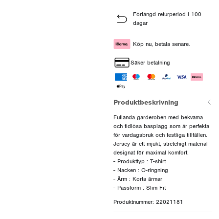
Förlängd returperiod i 100
dagar
Köp nu, betala senare.
Säker betalning
Produktbeskrivning
Fullända garderoben med bekväma
och tidlösa basplagg som är perfekta
för vardagsbruk och festliga tillfällen.
Jersey är ett mjukt, stretchigt material
designat för maximal komfort.
- Produkttyp : T-shirt
- Nacken : O-ringning
- Ärm : Korta ärmar
Produktnummer: 22021181