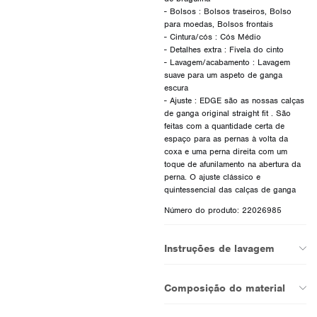
- Bolsos : Bolsos traseiros, Bolso
para moedas, Bolsos frontais
- Cintura/cós : Cós Médio
- Detalhes extra : Fivela do cinto
- Lavagem/acabamento : Lavagem
suave para um aspeto de ganga
escura
- Ajuste : EDGE são as nossas calças
de ganga original straight fit . São
feitas com a quantidade certa de
espaço para as pernas à volta da
coxa e uma perna direita com um
toque de afunilamento na abertura da
perna. O ajuste clássico e
Número do produto: 22026985
Instruções de lavagem
Composição do material