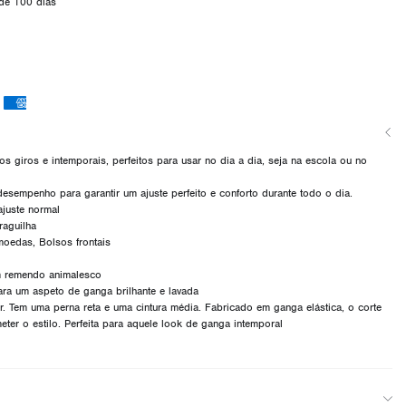
de 100 dias
s giros e intemporais, perfeitos para usar no dia a dia, seja na escola ou no
desempenho para garantir um ajuste perfeito e conforto durante todo o dia.
ajuste normal
raguilha
moedas, Bolsos frontais
um remendo animalesco
ra um aspeto de ganga brilhante e lavada
. Tem uma perna reta e uma cintura média. Fabricado em ganga elástica, o corte