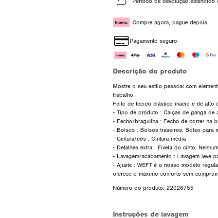
Período de devolução estendido 
Compre agora, pague depois.
Pagamento seguro
Descrição do produto
Mostre o seu estilo pessoal com elemento
trabalho.
Feito de tecido elástico macio e de alto 
- Tipo de produto : Calças de ganga de 
- Fecho/braguilha : Fecho de correr na b
- Bolsos : Bolsos traseiros, Bolso para 
- Cintura/cós : Cintura média
- Detalhes extra : Fivela do cinto, Nenh
- Lavagem/acabamento : Lavagem leve pa
- Ajuste : WEFT é o nosso modelo regular
Número do produto: 22026755
Instruções de lavagem