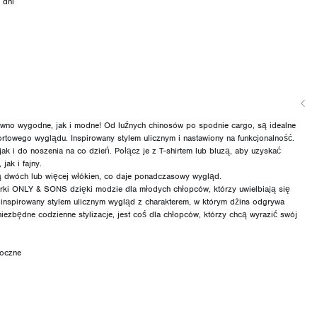
 dni
o wygodne, jak i modne! Od luźnych chinosów po spodnie cargo, są idealne
rtowego wyglądu. Inspirowany stylem ulicznym i nastawiony na funkcjonalność.
ak i do noszenia na co dzień. Połącz je z T-shirtem lub bluzą, aby uzyskać
jak i fajny.
ą dwóch lub więcej włókien, co daje ponadczasowy wygląd.
i ONLY & SONS dzięki modzie dla młodych chłopców, którzy uwielbiają się
, inspirowany stylem ulicznym wygląd z charakterem, w którym dżins odgrywa
ezbędne codzienne stylizacje, jest coś dla chłopców, którzy chcą wyrazić swój
boczne