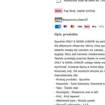
Wydłużony czas na zwrot do 100
Kup teraz, zapłać później.
Bezpieczna płatność
Opis produktu
Spodnie ONLY & SONS JUNIOR są zarówn
dla aktywnych chłopców, którzy chcą spo
Idealnie nadają się zarówno do zabawy, j
wygląd, który jest zarówno zrelaksowany, 
Tkaniny powstają poprzez tkanie ze sob
ONLY & SONS JUNIOR oddaje istotę mark
wyróżniać. Kolekcje łączą w sobie fajny
kluczową rolę. Od modnych strojów po ni
niepowtarzalny styl.
- Rodzaj produktu : Spodnie
- Kieszenie : Tylne kieszenie, Kieszenie 
- Talia : Średni stan
- Szczegóły : Elastyczny pas w talii
- Krój : Krój tapered
- Attachment type : Wszyty pasek
- Długość załącznika : 14.0