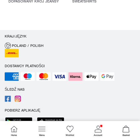
DOPASOWANY KRÓJ JEANSY
SWEATSHIRTS
KRAJ/JĘZYK
POLAND / POLISH
DOSTAWCY PŁATNOŚCI
ŚLEDŹ NAS
POBIERZ APLIKACJĘ
Home
Menu
Wishlist
Account
Basket
Ciasteczka