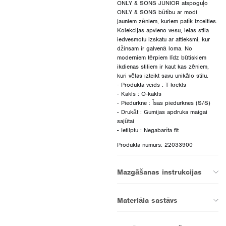
ONLY & SONS JUNIOR atspoguļo
ONLY & SONS būtību ar modi
jauniem zēniem, kuriem patīk izcelties.
Kolekcijas apvieno vēsu, ielas stila
iedvesmotu izskatu ar attieksmi, kur
džinsam ir galvenā loma. No
moderniem tērpiem līdz būtiskiem
ikdienas stiliem ir kaut kas zēniem,
kuri vēlas izteikt savu unikālo stilu.
- Produkta veids : T-krekls
- Kakls : O-kakls
- Piedurkne : Īsas piedurknes (S/S)
- Drukāt : Gumijas apdruka maigai
sajūtai
Produkta numurs: 22033900
Mazgāšanas instrukcijas
Materiāla sastāvs