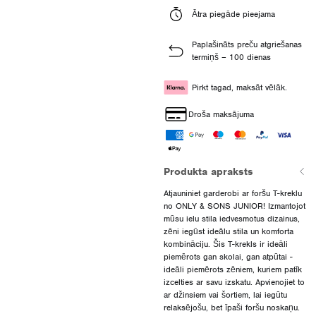
Ātra piegāde pieejama
Paplašināts preču atgriešanas
termiņš – 100 dienas
Pirkt tagad, maksāt vēlāk.
Droša maksājuma
Produkta apraksts
Atjauniniet garderobi ar foršu T-kreklu
no ONLY & SONS JUNIOR! Izmantojot
mūsu ielu stila iedvesmotus dizainus,
zēni iegūst ideālu stila un komforta
kombināciju. Šis T-krekls ir ideāli
piemērots gan skolai, gan atpūtai -
ideāli piemērots zēniem, kuriem patīk
izcelties ar savu izskatu. Apvienojiet to
ar džinsiem vai šortiem, lai iegūtu
relaksējošu, bet īpaši foršu noskaņu.