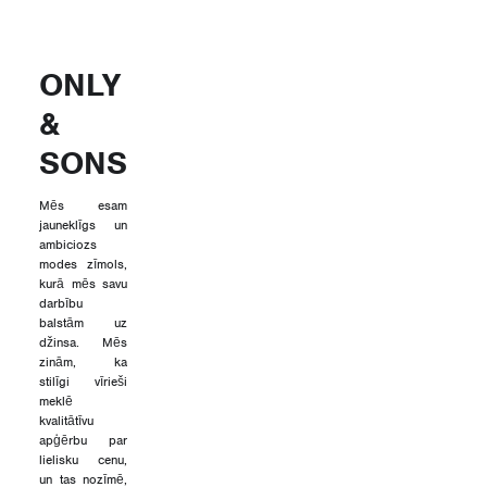
ONLY
&
SONS
Mēs esam
jauneklīgs un
ambiciozs
modes zīmols,
kurā mēs savu
darbību
balstām uz
džinsa. Mēs
zinām, ka
stilīgi vīrieši
meklē
kvalitātīvu
apģērbu par
lielisku cenu,
un tas nozīmē,