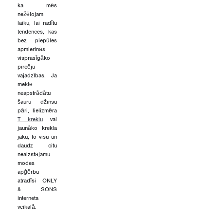
ka mēs
nežēlojam
laiku, lai radītu
tendences, kas
bez piepūles
apmierinās
visprasīgāko
pircēju
vajadzības. Ja
meklē
neapstrādātu
šauru džinsu
pāri, lielizmēra
T kreklu
vai
jaunāko krekla
jaku, to visu un
daudz citu
neaizstājamu
modes
apģērbu
atradīsi ONLY
& SONS
interneta
veikalā.