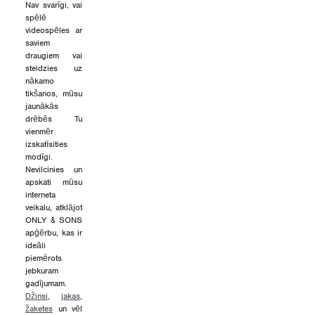
Nav svarīgi, vai
spēlē
videospēles ar
saviem
draugiem vai
steidzies uz
nākamo
tikšanos, mūsu
jaunākās
drēbēs Tu
vienmēr
izskatīsities
modīgi.
Nevilcinies un
apskati mūsu
interneta
veikalu, atklājot
ONLY & SONS
apģērbu, kas ir
ideāli
piemērots
jebkuram
gadījumam.
Džinsi
,
jakas
,
žaketes
un vēl