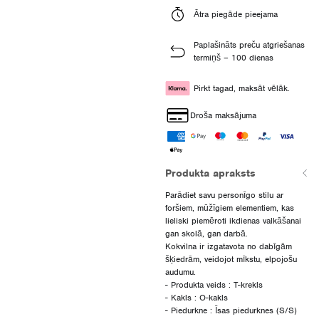
Ātra piegāde pieejama
Paplašināts preču atgriešanas
termiņš – 100 dienas
Pirkt tagad, maksāt vēlāk.
Droša maksājuma
Produkta apraksts
Parādiet savu personīgo stilu ar
foršiem, mūžīgiem elementiem, kas
lieliski piemēroti ikdienas valkāšanai
gan skolā, gan darbā.
Kokvilna ir izgatavota no dabīgām
šķiedrām, veidojot mīkstu, elpojošu
audumu.
- Produkta veids : T-krekls
- Kakls : O-kakls
- Piedurkne : Īsas piedurknes (S/S)