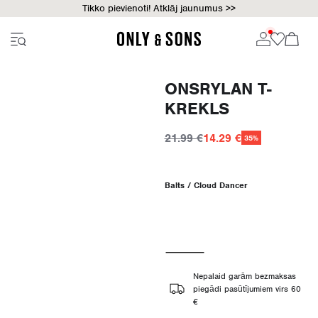
Tikko pievienoti! Atklāj jaunumus >>
ONSRYLAN T-
KREKLS
21.99 €
14.29 €
35%
Balts / Cloud Dancer
Nepalaid garām bezmaksas
piegādi pasūtījumiem virs 60
€