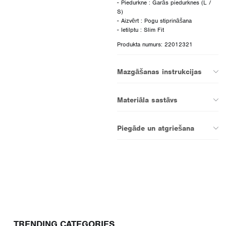
- Piedurkne : Garās piedurknes (L /
S)
- Aizvērt : Pogu stiprināšana
Produkta numurs: 22012321
Mazgāšanas instrukcijas
Materiāla sastāvs
Piegāde un atgriešana
TRENDING CATEGORIES