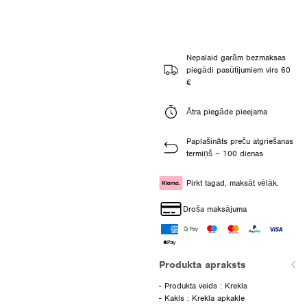
Nepalaid garām bezmaksas
piegādi pasūtījumiem virs 60
€
Ātra piegāde pieejama
Paplašināts preču atgriešanas
termiņš – 100 dienas
Pirkt tagad, maksāt vēlāk.
Droša maksājuma
Produkta apraksts
- Produkta veids : Krekls
- Kakls : Krekla apkakle