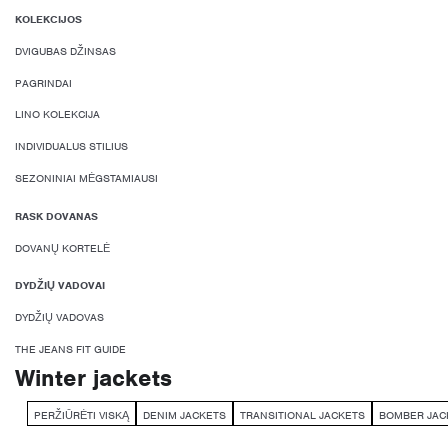
KOLEKCIJOS
DVIGUBAS DŽINSAS
PAGRINDAI
LINO KOLEKCIJA
INDIVIDUALUS STILIUS
SEZONINIAI MĖGSTAMIAUSI
RASK DOVANAS
DOVANŲ KORTELĖ
DYDŽIŲ VADOVAI
DYDŽIŲ VADOVAS
THE JEANS FIT GUIDE
Winter jackets
PERŽIŪRĖTI VISKĄ
DENIM JACKETS
TRANSITIONAL JACKETS
BOMBER JAC