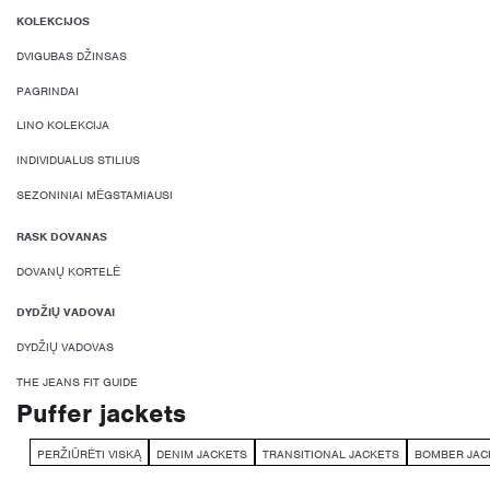
KOLEKCIJOS
DVIGUBAS DŽINSAS
PAGRINDAI
LINO KOLEKCIJA
INDIVIDUALUS STILIUS
SEZONINIAI MĖGSTAMIAUSI
RASK DOVANAS
DOVANŲ KORTELĖ
DYDŽIŲ VADOVAI
DYDŽIŲ VADOVAS
THE JEANS FIT GUIDE
Puffer jackets
PERŽIŪRĖTI VISKĄ
DENIM JACKETS
TRANSITIONAL JACKETS
BOMBER JAC