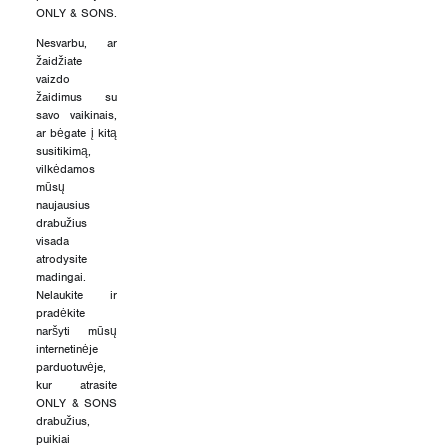
ONLY & SONS.
Nesvarbu, ar
žaidžiate
vaizdo
žaidimus su
savo vaikinais,
ar bėgate į kitą
susitikimą,
vilkėdamos
mūsų
naujausius
drabužius
visada
atrodysite
madingai.
Nelaukite ir
pradėkite
naršyti mūsų
internetinėje
parduotuvėje,
kur atrasite
ONLY & SONS
drabužius,
puikiai