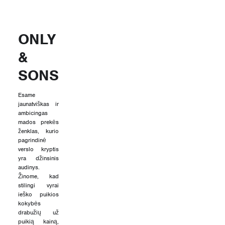
ONLY
&
SONS
Esame
jaunatviškas ir
ambicingas
mados prekės
ženklas, kurio
pagrindinė
verslo kryptis
yra džinsinis
audinys.
Žinome, kad
stilingi vyrai
ieško puikios
kokybės
drabužių už
puikią kainą,