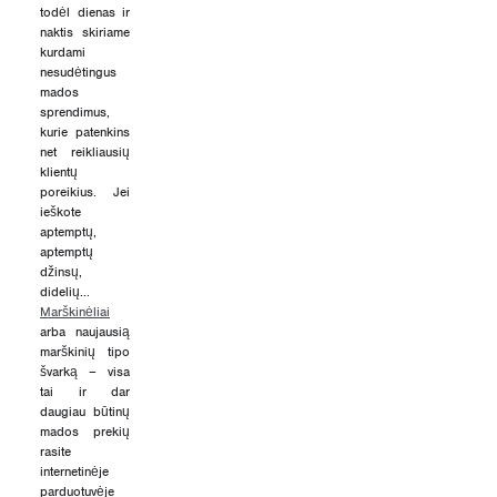
todėl dienas ir
naktis skiriame
kurdami
nesudėtingus
mados
sprendimus,
kurie patenkins
net reikliausių
klientų
poreikius. Jei
ieškote
aptemptų,
aptemptų
džinsų,
didelių...
Marškinėliai
arba naujausią
marškinių tipo
švarką – visa
tai ir dar
daugiau būtinų
mados prekių
rasite
internetinėje
parduotuvėje