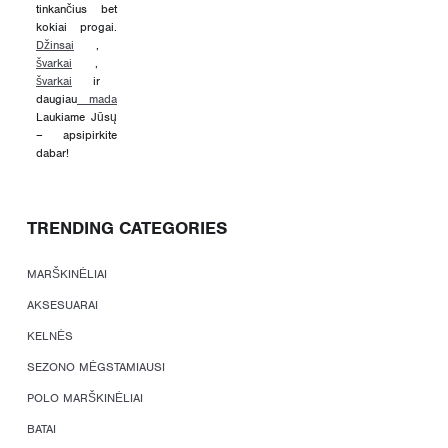
tinkančius bet
kokiai progai.
Džinsai
,
švarkai
,
švarkai
ir
daugiau
mada
Laukiame Jūsų
– apsipirkite
dabar!
TRENDING CATEGORIES
MARŠKINĖLIAI
AKSESUARAI
KELNĖS
SEZONO MĖGSTAMIAUSI
POLO MARŠKINĖLIAI
BATAI