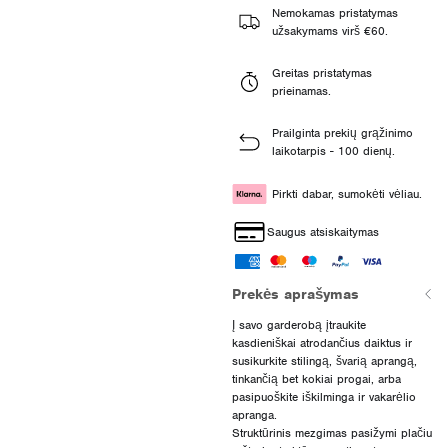
Nemokamas pristatymas
užsakymams virš €60.
Greitas pristatymas
prieinamas.
Prailginta prekių grąžinimo
laikotarpis - 100 dienų.
Pirkti dabar, sumokėti vėliau.
Saugus atsiskaitymas
Prekės aprašymas
Į savo garderobą įtraukite
kasdieniškai atrodančius daiktus ir
susikurkite stilingą, švarią aprangą,
tinkančią bet kokiai progai, arba
pasipuoškite iškilminga ir vakarėlio
apranga.
Struktūrinis mezgimas pasižymi plačiu