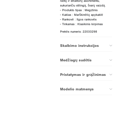
raštų ir struktūrų asortimentu,
sukuriančiu stilingą, švarų vaizdą.
- Produkto tipas : Megztinis
- Kaklas : Marškinėlių apykaklė
- Rankovė : Ilgos rankovės
Prekės numeris: 22033298
Skalbimo instrukcijos
Medžiagų sudėtis
Pristatymas ir grąžinimas
Modelio matmenys