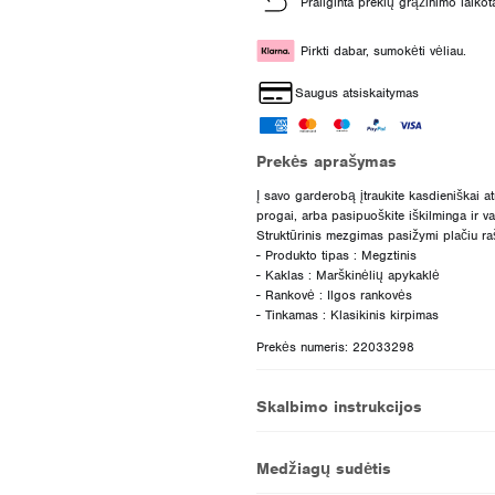
Prailginta prekių grąžinimo laikot
Pirkti dabar, sumokėti vėliau.
Saugus atsiskaitymas
Prekės aprašymas
Į savo garderobą įtraukite kasdieniškai at
progai, arba pasipuoškite iškilminga ir v
Struktūrinis mezgimas pasižymi plačiu rašt
- Produkto tipas : Megztinis
- Kaklas : Marškinėlių apykaklė
- Rankovė : Ilgos rankovės
Prekės numeris: 22033298
Skalbimo instrukcijos
Medžiagų sudėtis