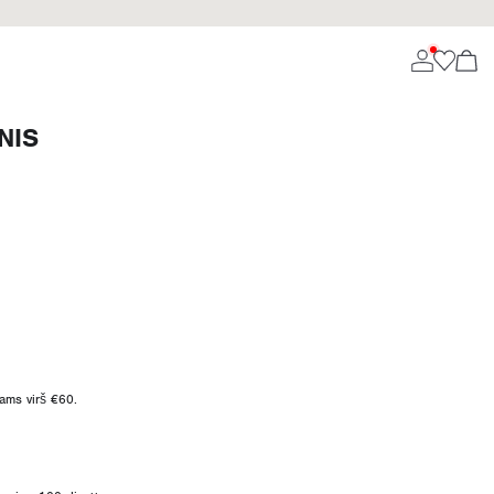
NIS
ms virš €60.