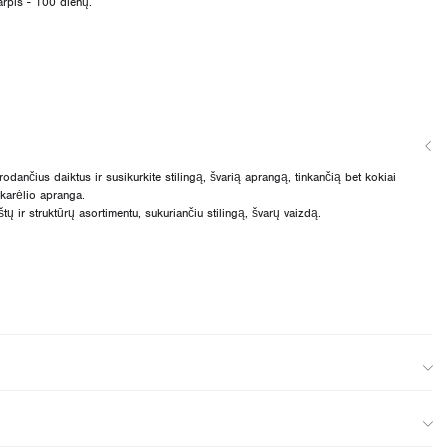
arpis - 100 dienų.
rodančius daiktus ir susikurkite stilingą, švarią aprangą, tinkančią bet kokiai
akarėlio apranga.
ų ir struktūrų asortimentu, sukuriančiu stilingą, švarų vaizdą.