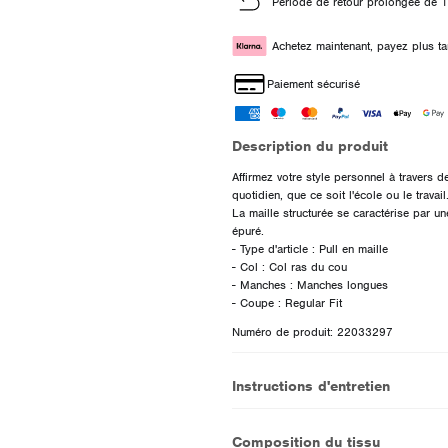
Période de retour prolongée de 1
Achetez maintenant, payez plus ta
Paiement sécurisé
Description du produit
Affirmez votre style personnel à travers d
quotidien, que ce soit l'école ou le travail
La maille structurée se caractérise par un
épuré.
- Type d'article : Pull en maille
- Col : Col ras du cou
- Manches : Manches longues
Numéro de produit: 22033297
Instructions d'entretien
Composition du tissu