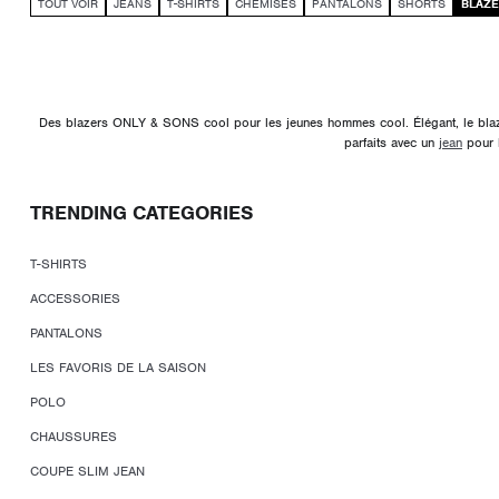
TOUT VOIR
JEANS
T-SHIRTS
CHEMISES
PANTALONS
SHORTS
BLAZ
Des blazers ONLY & SONS cool pour les jeunes hommes cool. Élégant, le blazer e
parfaits avec un
jean
pour l
TRENDING CATEGORIES
T-SHIRTS
ACCESSORIES
PANTALONS
LES FAVORIS DE LA SAISON
POLO
CHAUSSURES
COUPE SLIM JEAN