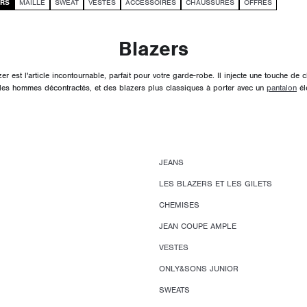
ERS
MAILLE
SWEAT
VESTES
ACCESSOIRES
CHAUSSURES
OFFRES
Blazers
st l'article incontournable, parfait pour votre garde-robe. Il injecte une touche de
es hommes décontractés, et des blazers plus classiques à porter avec un
pantalon
él
JEANS
LES BLAZERS ET LES GILETS
CHEMISES
JEAN COUPE AMPLE
VESTES
ONLY&SONS JUNIOR
SWEATS