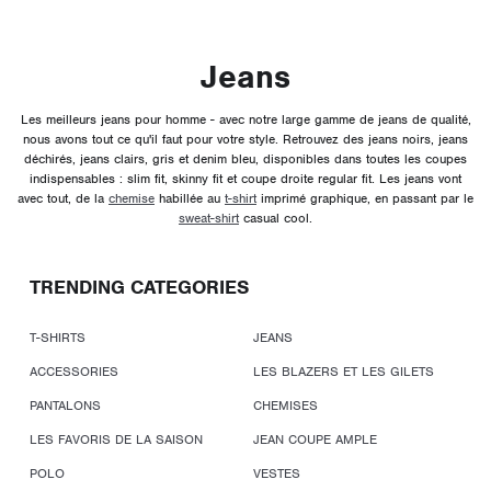
Jeans
Les meilleurs jeans pour homme - avec notre large gamme de jeans de qualité,
nous avons tout ce qu'il faut pour votre style. Retrouvez des jeans noirs, jeans
déchirés, jeans clairs, gris et denim bleu, disponibles dans toutes les coupes
indispensables : slim fit, skinny fit et coupe droite regular fit. Les jeans vont
avec tout, de la
chemise
habillée au
t-shirt
imprimé graphique, en passant par le
sweat-shirt
casual cool.
TRENDING CATEGORIES
T-SHIRTS
JEANS
ACCESSORIES
LES BLAZERS ET LES GILETS
PANTALONS
CHEMISES
LES FAVORIS DE LA SAISON
JEAN COUPE AMPLE
POLO
VESTES