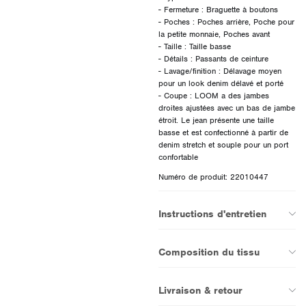
- Fermeture : Braguette à boutons
- Poches : Poches arrière, Poche pour
la petite monnaie, Poches avant
- Taille : Taille basse
- Détails : Passants de ceinture
- Lavage/finition : Délavage moyen
pour un look denim délavé et porté
- Coupe : LOOM a des jambes
droites ajustées avec un bas de jambe
étroit. Le jean présente une taille
basse et est confectionné à partir de
denim stretch et souple pour un port
Numéro de produit: 22010447
Instructions d'entretien
Composition du tissu
Livraison & retour