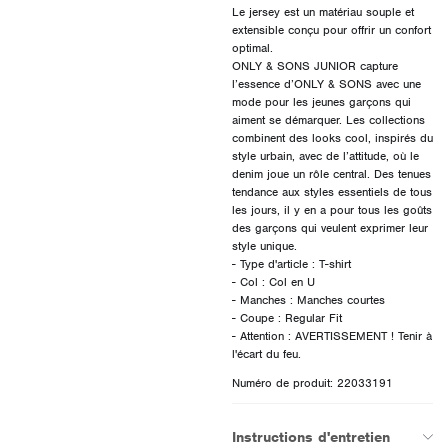
Le jersey est un matériau souple et
extensible conçu pour offrir un confort
optimal.
ONLY & SONS JUNIOR capture
l’essence d’ONLY & SONS avec une
mode pour les jeunes garçons qui
aiment se démarquer. Les collections
combinent des looks cool, inspirés du
style urbain, avec de l’attitude, où le
denim joue un rôle central. Des tenues
tendance aux styles essentiels de tous
les jours, il y en a pour tous les goûts
des garçons qui veulent exprimer leur
style unique.
- Type d'article : T-shirt
- Col : Col en U
- Manches : Manches courtes
- Coupe : Regular Fit
- Attention : AVERTISSEMENT ! Tenir à
Numéro de produit: 22033191
Instructions d'entretien