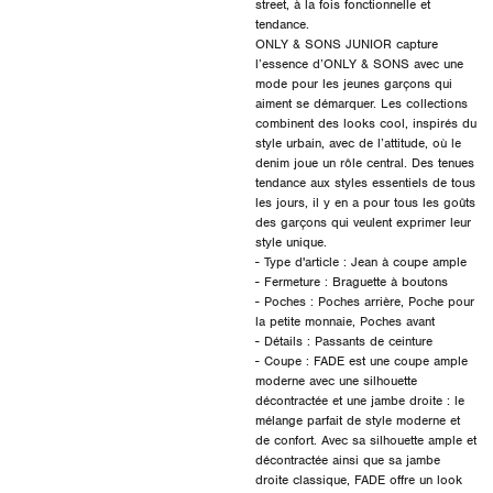
street, à la fois fonctionnelle et
tendance.
ONLY & SONS JUNIOR capture
l’essence d’ONLY & SONS avec une
mode pour les jeunes garçons qui
aiment se démarquer. Les collections
combinent des looks cool, inspirés du
style urbain, avec de l’attitude, où le
denim joue un rôle central. Des tenues
tendance aux styles essentiels de tous
les jours, il y en a pour tous les goûts
des garçons qui veulent exprimer leur
style unique.
- Type d'article : Jean à coupe ample
- Fermeture : Braguette à boutons
- Poches : Poches arrière, Poche pour
la petite monnaie, Poches avant
- Détails : Passants de ceinture
- Coupe : FADE est une coupe ample
moderne avec une silhouette
décontractée et une jambe droite : le
mélange parfait de style moderne et
de confort. Avec sa silhouette ample et
décontractée ainsi que sa jambe
droite classique, FADE offre un look