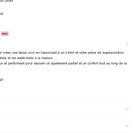
00 jours
rd.
 créez une tenue cool en l'associant à un t-shirt et votre pièce de superposition
stives et les week-ends à la maison.
ux et performant pour assurer un ajustement parfait et un confort tout au long de la
rgo