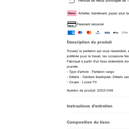
Période de retour prolongée de 1
Achetez maintenant, payez plus ta
Paiement sécurisé
Description du produit
Trouvez le pantalon qui vous ressemble, et
préférée pour le travail, les occasions fe
Fabriqué à partir d'un tissu extensible do
journée.
- Type d'article : Pantalon cargo
- Détails : Ceinture élastiquée, Détails ca
Numéro de produit: 22031048
Instructions d'entretien
Composition du tissu