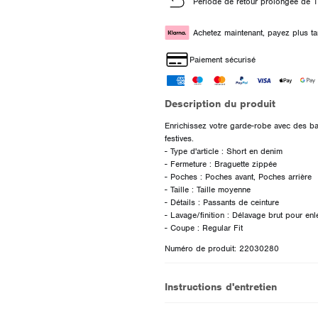
Période de retour prolongée de 1
Achetez maintenant, payez plus ta
Paiement sécurisé
Description du produit
Enrichissez votre garde-robe avec des bas
festives.
- Type d'article : Short en denim
- Fermeture : Braguette zippée
- Poches : Poches avant, Poches arrière
- Taille : Taille moyenne
- Détails : Passants de ceinture
- Lavage/finition : Délavage brut pour en
Numéro de produit: 22030280
Instructions d'entretien