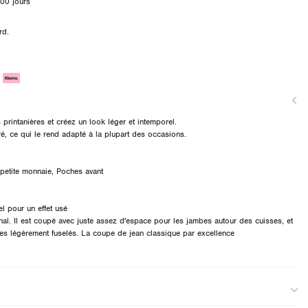
00 jours
rd.
rintanières et créez un look léger et intemporel.
é, ce qui le rend adapté à la plupart des occasions.
 petite monnaie, Poches avant
el pour un effet usé
nal. Il est coupé avec juste assez d'espace pour les jambes autour des cuisses, et