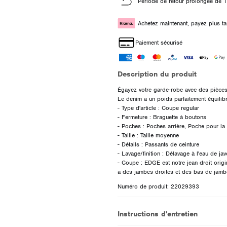
Période de retour prolongée de 1
Achetez maintenant, payez plus ta
Paiement sécurisé
Description du produit
Égayez votre garde-robe avec des pièces p
Le denim a un poids parfaitement équilibr
- Type d'article : Coupe regular
- Fermeture : Braguette à boutons
- Poches : Poches arrière, Poche pour la
- Taille : Taille moyenne
- Détails : Passants de ceinture
- Lavage/finition : Délavage à l'eau de jav
- Coupe : EDGE est notre jean droit origi
Numéro de produit: 22029393
Instructions d'entretien