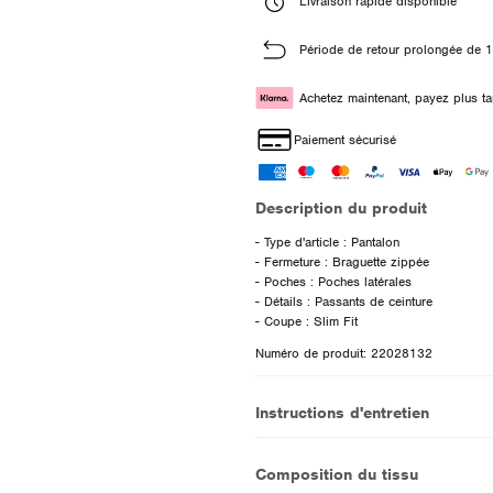
Livraison rapide disponible
Période de retour prolongée de 1
Achetez maintenant, payez plus ta
Paiement sécurisé
Description du produit
- Type d'article : Pantalon
- Fermeture : Braguette zippée
- Poches : Poches latérales
- Détails : Passants de ceinture
Numéro de produit: 22028132
Instructions d'entretien
Composition du tissu