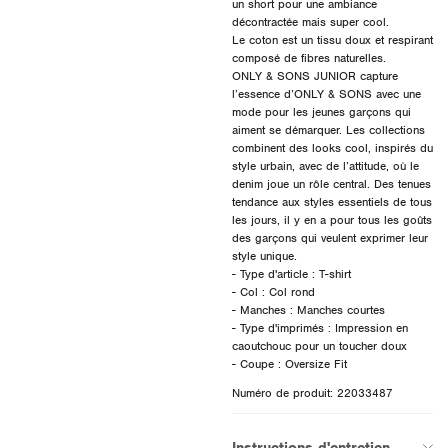
un short pour une ambiance
décontractée mais super cool.
Le coton est un tissu doux et respirant
composé de fibres naturelles.
ONLY & SONS JUNIOR capture
l’essence d’ONLY & SONS avec une
mode pour les jeunes garçons qui
aiment se démarquer. Les collections
combinent des looks cool, inspirés du
style urbain, avec de l’attitude, où le
denim joue un rôle central. Des tenues
tendance aux styles essentiels de tous
les jours, il y en a pour tous les goûts
des garçons qui veulent exprimer leur
style unique.
- Type d'article : T-shirt
- Col : Col rond
- Manches : Manches courtes
- Type d'imprimés : Impression en
caoutchouc pour un toucher doux
Numéro de produit: 22033487
Instructions d'entretien