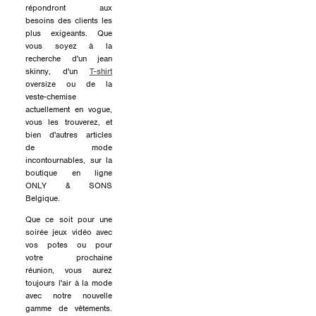
répondront aux
besoins des clients les
plus exigeants. Que
vous soyez à la
recherche d'un jean
skinny, d'un
T-shirt
oversize ou de la
veste-chemise
actuellement en vogue,
vous les trouverez, et
bien d'autres articles
de mode
incontournables, sur la
boutique en ligne
ONLY & SONS
Belgique.
Que ce soit pour une
soirée jeux vidéo avec
vos potes ou pour
votre prochaine
réunion, vous aurez
toujours l'air à la mode
avec notre nouvelle
gamme de vêtements.