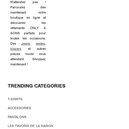
N'attendez pas !
Parcourez dès
maintenant notre
boutique en ligne et
découvrez les
vêtements ONLY &
SONS parfaits pour
toutes les occasions.
Des
Jeans
,
vestes
,
blazers
et autres
pièces mode vous
attendent. Shoppez
maintenant !
TRENDING CATEGORIES
T-SHIRTS
ACCESSORIES
PANTALONS
LES FAVORIS DE LA SAISON