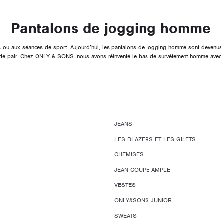
Pantalons de jogging homme
s ou aux séances de sport. Aujourd’hui, les pantalons de jogging homme sont devenus de
nt de pair. Chez ONLY & SONS, nous avons réinventé le bas de survêtement homme ave
JEANS
LES BLAZERS ET LES GILETS
CHEMISES
JEAN COUPE AMPLE
VESTES
ONLY&SONS JUNIOR
SWEATS