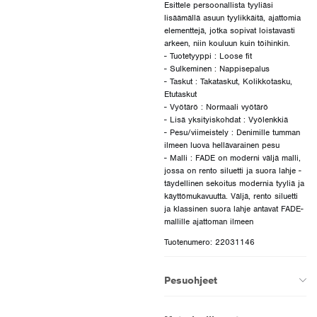
Esittele persoonallista tyyliäsi
lisäämällä asuun tyylikkäitä, ajattomia
elementtejä, jotka sopivat loistavasti
arkeen, niin kouluun kuin töihinkin.
- Tuotetyyppi : Loose fit
- Sulkeminen : Nappisepalus
- Taskut : Takataskut, Kolikkotasku,
Etutaskut
- Vyötärö : Normaali vyötärö
- Lisä yksityiskohdat : Vyölenkkiä
- Pesu/viimeistely : Denimille tumman
ilmeen luova hellävarainen pesu
- Malli : FADE on moderni väljä malli,
jossa on rento siluetti ja suora lahje -
täydellinen sekoitus modernia tyyliä ja
käyttömukavuutta. Väljä, rento siluetti
ja klassinen suora lahje antavat FADE-
Tuotenumero: 22031146
Pesuohjeet