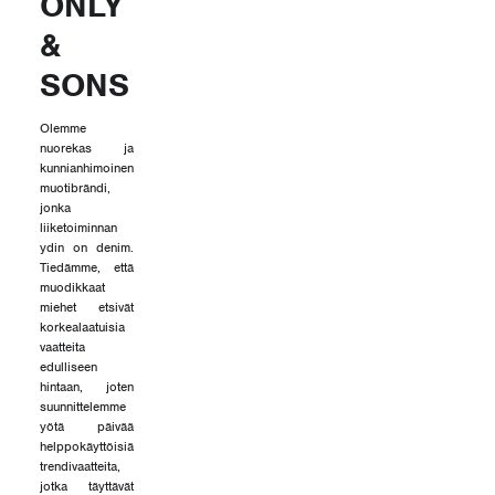
ONLY
&
SONS
Olemme
nuorekas ja
kunnianhimoinen
muotibrändi,
jonka
liiketoiminnan
ydin on denim.
Tiedämme, että
muodikkaat
miehet etsivät
korkealaatuisia
vaatteita
edulliseen
hintaan, joten
suunnittelemme
yötä päivää
helppokäyttöisiä
trendivaatteita,
jotka täyttävät