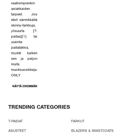
vaativimpienkin
asiakkaiden
tarpeet. Jos
etsit särmikkäitä
skinny-farkkuja,
ylisuurta [T-
paitaa][1] tai
uusinta
paitatakkia,
löydät kaiken
sen ja paljon
muita
muotisuosikkeja
ONLY
NÄYTÄ ENEMMÄN
TRENDING CATEGORIES
T-PAIDAT
FARKUT
ASUSTEET
BLAZERS & WAISTCOATS