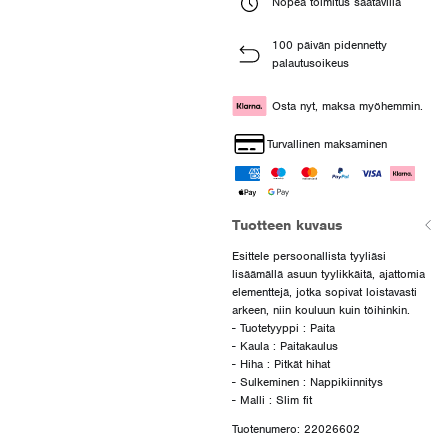
Nopea toimitus saatavilla
100 päivän pidennetty
palautusoikeus
Osta nyt, maksa myöhemmin.
Turvallinen maksaminen
Tuotteen kuvaus
Esittele persoonallista tyyliäsi
lisäämällä asuun tyylikkäitä, ajattomia
elementtejä, jotka sopivat loistavasti
arkeen, niin kouluun kuin töihinkin.
- Tuotetyyppi : Paita
- Kaula : Paitakaulus
- Hiha : Pitkät hihat
- Sulkeminen : Nappikiinnitys
Tuotenumero: 22026602