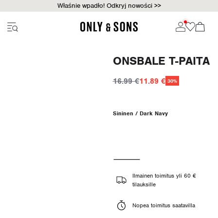
Właśnie wpadło! Odkryj nowości >>
ONSBALE T-PAITA
16.99 €
11.89 €
30%
Sininen / Dark Navy
Ilmainen toimitus yli 60 €
tilauksille
Nopea toimitus saatavilla