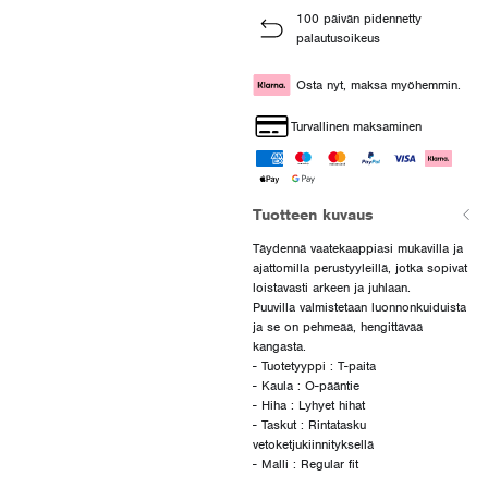
100 päivän pidennetty
palautusoikeus
Osta nyt, maksa myöhemmin.
Turvallinen maksaminen
Tuotteen kuvaus
Täydennä vaatekaappiasi mukavilla ja
ajattomilla perustyyleillä, jotka sopivat
loistavasti arkeen ja juhlaan.
Puuvilla valmistetaan luonnonkuiduista
ja se on pehmeää, hengittävää
kangasta.
- Tuotetyyppi : T-paita
- Kaula : O-pääntie
- Hiha : Lyhyet hihat
- Taskut : Rintatasku
vetoketjukiinnityksellä