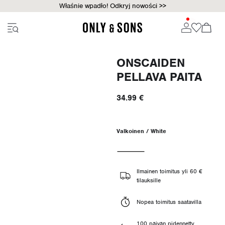
Właśnie wpadło! Odkryj nowości >>
ONSCAIDEN
PELLAVA PAITA
34.99 €
Valkoinen / White
Ilmainen toimitus yli 60 €
tilauksille
Nopea toimitus saatavilla
100 päivän pidennetty