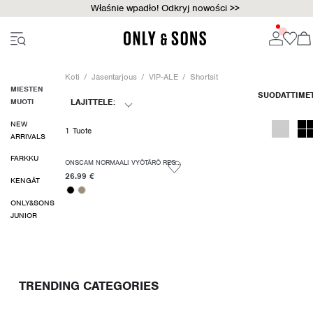
Właśnie wpadło! Odkryj nowości >>
Koti
Jäsentarjous
VIP-ALE
Shortsit
MIESTEN
MUOTI
LAJITTELE:
NEW
1 Tuote
ARRIVALS
FARKKU
ONSCAM NORMAALI VYÖTÄRÖ REGULAR FIT SHORTSIT
26.99 €
KENGÄT
ONLY&SONS
JUNIOR
TRENDING CATEGORIES