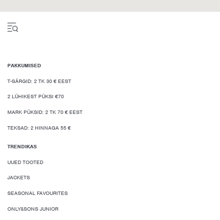
PAKKUMISED
T-SÄRGID: 2 TK 30 € EEST
2 LÜHIKEST PÜKSI €70
MARK PÜKSID: 2 TK 70 € EEST
TEKSAD: 2 HINNAGA 55 €
TRENDIKAS
UUED TOOTED
JACKETS
SEASONAL FAVOURITES
ONLY&SONS JUNIOR