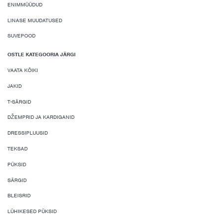
ENIMMÜÜDUD
LINASE MUUDATUSED
SUVEPOOD
OSTLE KATEGOORIA JÄRGI
VAATA KÕIKI
JAKID
T-SÄRGID
DŽEMPRID JA KARDIGANID
DRESSIPLUUSID
TEKSAD
PÜKSID
SÄRGID
BLEISRID
LÜHIKESED PÜKSID