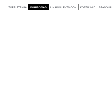
TOPELTTEKSA
PÕHIRÕIVAD
LINAKOLLEKTSIOON
KOSTÜÜMID
SEASONAL