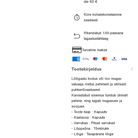
üle 60 €
Kiire kohaletoimetamine
saadaval
Pikendatud 100-päevane
tagastustähtaeg
Turvaline makse
Tootekirjeldus
Lõõgastu kodus või loo mugav
vabaaja riietus pehmest ja stiilsest
puhkerõivastusest.
Karvastatud sisemus tundub ülimalt
pehme, ning tagab mugavuse ja
soojuse.
- Toote tüüp : Kapuuts
- Kaelaosa : Kapuuts
- Varrukas : Pikad varrukad
- Lõppsõna : Tõmblukk
- Lõige : Tavapärane lõige