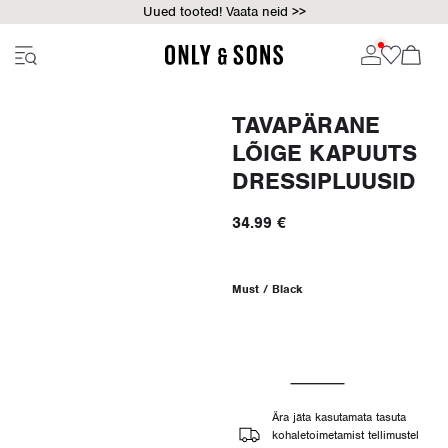
Uued tooted! Vaata neid >>
TAVAPÄRANE
LÕIGE KAPUUTS
DRESSIPLUUSID
34.99 €
Must / Black
Ära jäta kasutamata tasuta
kohaletoimetamist tellimustel