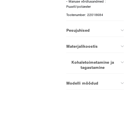
- Manuse võrdlusandmed :
Tootenumber: 22018684
Pesujuhised
Materjalikoostis
Kohaletoimetamine ja
tagastamine
Modelli mõõdud