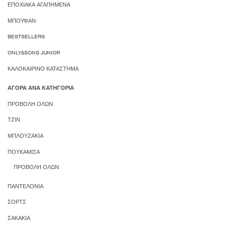
ΕΠΟΧΙΑΚΆ ΑΓΑΠΗΜΈΝΑ
ΜΠΟΥΦΆΝ
BESTSELLERS
ONLY&SONS JUNIOR
ΚΑΛΟΚΑΙΡΙΝΌ ΚΑΤΆΣΤΗΜΑ
ΑΓΟΡΆ ΑΝΆ ΚΑΤΗΓΟΡΊΑ
ΠΡΟΒΟΛΉ ΌΛΩΝ
ΤΖΙΝ
ΜΠΛΟΥΖΆΚΙΑ
ΠΟΥΚΆΜΙΣΑ
ΠΡΟΒΟΛΉ ΌΛΩΝ
ΠΑΝΤΕΛΌΝΙΑ
ΣΟΡΤΣ
ΣΑΚΆΚΙΑ