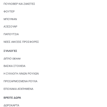
ΠΟΥΛΌΒΕΡ ΚΑΙ ΖΑΚΈΤΕΣ
ΦΟΎΤΕΡ
ΜΠΟΥΦΆΝ
ΑΞΕΣΟΥΆΡ
ΠΑΠΟΎΤΣΙΑ
ΝΈΕΣ ΑΦΊΞΕΙΣ ΠΡΟΣΦΟΡΈΣ
ΣΥΛΛΟΓΈΣ
ΔΙΠΛΌ DENIM
ΒΑΣΙΚΆ ΣΤΟΙΧΕΊΑ
Η ΣΥΛΛΟΓΉ ΛΙΝΏΝ ΡΟΎΧΩΝ
ΠΡΟΣΑΡΜΟΣΜΈΝΑ ΡΟΎΧΑ
ΕΠΟΧΙΑΚΆ ΑΓΑΠΗΜΈΝΑ
ΒΡΕΊΤΕ ΔΏΡΑ
ΔΩΡΟΚΆΡΤΑ