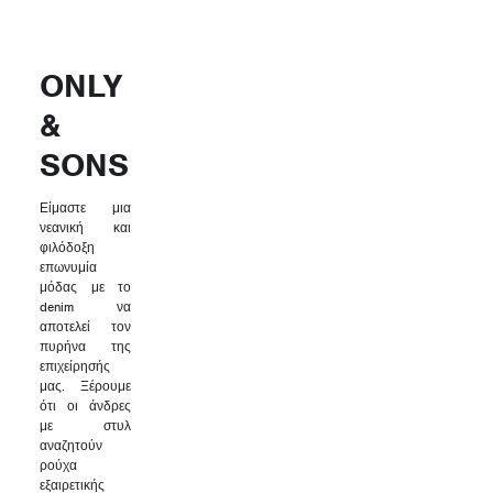
ONLY
&
SONS
Είμαστε μια
νεανική και
φιλόδοξη
επωνυμία
μόδας με το
denim να
αποτελεί τον
πυρήνα της
επιχείρησής
μας. Ξέρουμε
ότι οι άνδρες
με στυλ
αναζητούν
ρούχα
εξαιρετικής