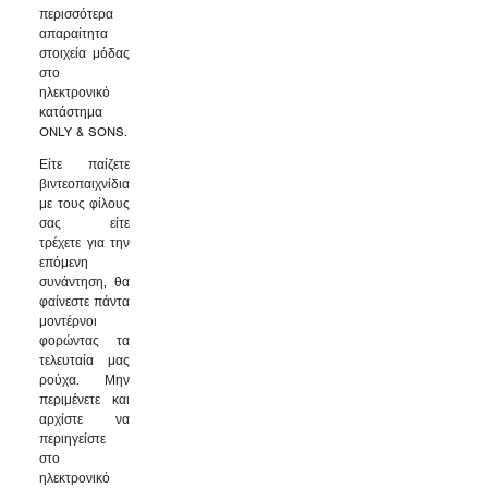
περισσότερα
απαραίτητα
στοιχεία μόδας
στο
ηλεκτρονικό
κατάστημα
ONLY & SONS.
Είτε παίζετε
βιντεοπαιχνίδια
με τους φίλους
σας είτε
τρέχετε για την
επόμενη
συνάντηση, θα
φαίνεστε πάντα
μοντέρνοι
φορώντας τα
τελευταία μας
ρούχα. Μην
περιμένετε και
αρχίστε να
περιηγείστε
στο
ηλεκτρονικό