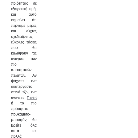
ποιότητας σε
εξαιρετική τιμή,
και αυτό
σημαίνει ότι
περνάμε μέρες
και νύχτες
σχεδιάζοντας
εύκολες τάσεις
που θα
καλύψουν τις
ανάγκες των
πιο
απαιτητικών
πελατών. Αν
ψάχνετε ένα
ακατέργαστο
στενά τζιν, ένα
oversize
T-shirt
ή το πιο
πρόσφατο
πουκάμισο-
μπουφάν, θα
βρείτε όλα
αυτά και
πολλά