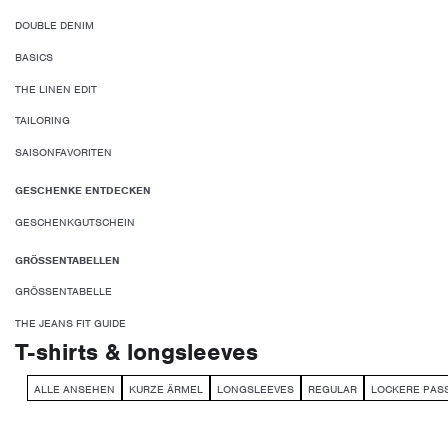
DOUBLE DENIM
BASICS
THE LINEN EDIT
TAILORING
SAISONFAVORITEN
GESCHENKE ENTDECKEN
GESCHENKGUTSCHEIN
GRÖSSENTABELLEN
GRÖSSENTABELLE
THE JEANS FIT GUIDE
T-shirts & longsleeves
ALLE ANSEHEN
KURZE ÄRMEL
LONGSLEEVES
REGULAR
LOCKERE PAS